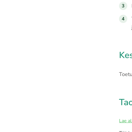
Kes
Toetu
Tao
Lae al