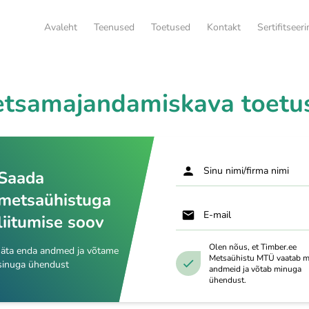
Avaleht
Teenused
Toetused
Kontakt
Sertifitseer
tsamajandamiskava toetu
Sinu nimi/firma nimi
Saada
metsaühistuga
E-mail
liitumise soov
Olen nõus, et Timber.ee
Jäta enda andmed ja võtame
Metsaühistu MTÜ vaatab m
sinuga ühendust
andmeid ja võtab minuga
ühendust.