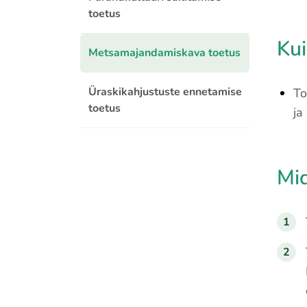
toetus
Kui
Metsamajandamiskava toetus
Üraskikahjustuste ennetamise
To
toetus
ja
Mi