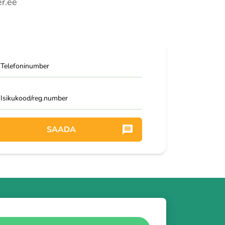
er.ee
Telefoninumber
Isikukood/reg.number
SAADA