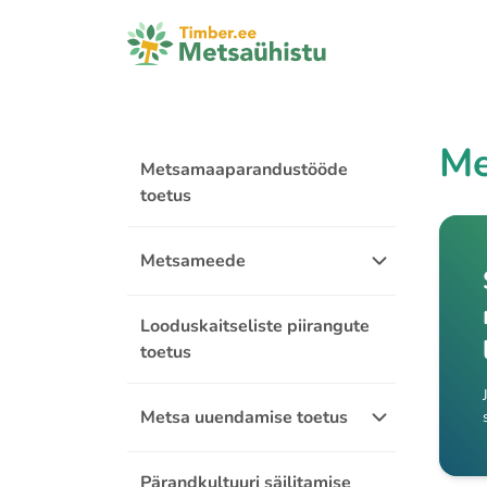
Me
Metsamaaparandustööde
toetus
Metsameede
Looduskaitseliste piirangute
toetus
Metsa uuendamise toetus
Pärandkultuuri säilitamise