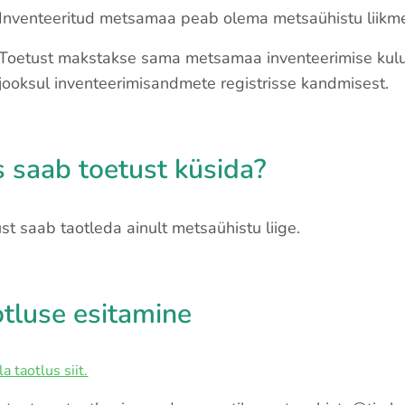
Inventeeritud metsamaa peab olema metsaühistu liikme
Toetust makstakse sama metsamaa inventeerimise kulu
jooksul inventeerimisandmete registrisse kandmisest.
 saab toetust küsida?
st saab taotleda ainult metsaühistu liige.
tluse esitamine
la taotlus siit.