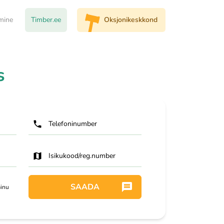
imine
Timber.ee
Oksjonikeskkond
s
Telefoninumber
Isikukood/reg.number
SAADA
inu