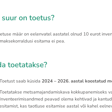
 suur on toetus?
etuse määr on eelenvatel aastatel olnud 10 eurot inve
 maksekorraldusi esitama ei pea.
da toetatakse?
Toetust saab küsida
2024 – 2026. aastal koostatud 
Toetatakse metsamajandamiskava kokkupanemiseks vaj
Inventeerimisandmed peavad olema kehtivad ja kantud 
esitamist, kas taotluse esitamise aastal või kahel eelne