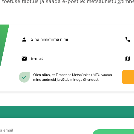
 toetuse taotlus ja saada e-postile: metsauhistu@timb
Sinu nimi/firma nimi
E-mail
Olen nõus, et Timber.ee Metsaühistu MTÜ vaatab
minu andmeid ja võtab minuga ühendust.
a email