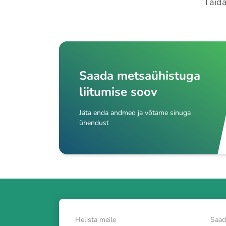
Täida
Saada metsaühistuga
liitumise soov
Jäta enda andmed ja võtame sinuga
ühendust
Helista meile
Saad