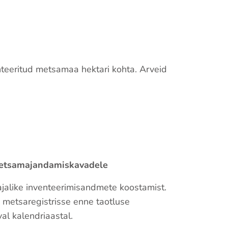
nteeritud metsamaa hektari kohta. Arveid
metsamajandamiskavadele
alike inventeerimisandmete koostamist.
metsaregistrisse enne taotluse
val kalendriaastal.