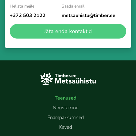
Helista meile
Saada email
+372 503 2122
metsauhistu@timber.ee
Jäta enda kontaktid
Teenused
Nõustamine
Enampakkumised
Kavad