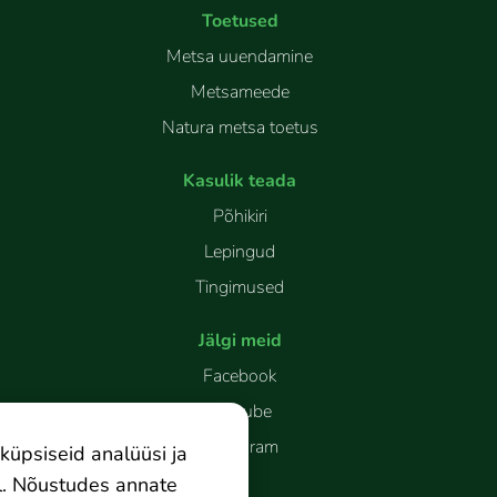
Toetused
Metsa uuendamine
Metsameede
Natura metsa toetus
Kasulik teada
Põhikiri
Lepingud
Tingimused
Jälgi meid
Facebook
Youtube
Instagram
küpsiseid analüüsi ja
l. Nõustudes annate