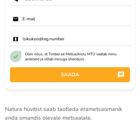
E-mail
Isikukood/reg.number
Olen nõus, et Timber.ee Metsaühistu MTÜ vaatab minu
andmeid ja võtab minuga ühendust.
SAADA
Natura hüvitist saab taotleda erametsaomanik
enda omandis olevale metsaalale.