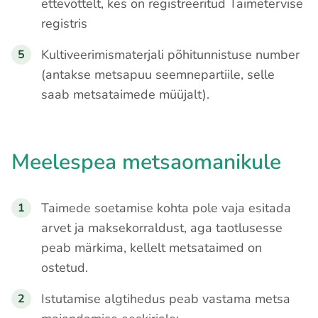
ettevõttelt, kes on registreeritud Taimetervise
registris
Kultiveerimismaterjali põhitunnistuse number
(antakse metsapuu seemnepartiile, selle
saab metsataimede müüjalt).
Meelespea metsaomanikule
Taimede soetamise kohta pole vaja esitada
arvet ja maksekorraldust, aga taotlusesse
peab märkima, kellelt metsataimed on
ostetud.
Istutamise algtihedus peab vastama metsa