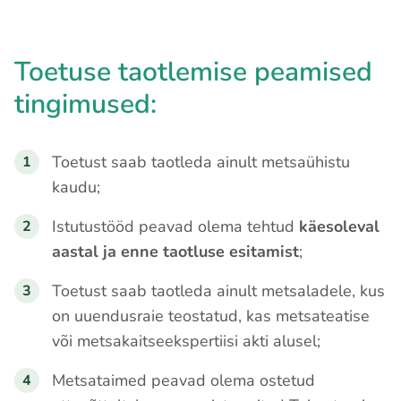
Toetuse taotlemise peamised
tingimused:
Toetust saab taotleda ainult metsaühistu
kaudu;
Istutustööd peavad olema tehtud
käesoleval
aastal ja enne taotluse esitamist
;
Toetust saab taotleda ainult metsaladele, kus
on uuendusraie teostatud, kas metsateatise
või metsakaitseekspertiisi akti alusel;
Metsataimed peavad olema ostetud