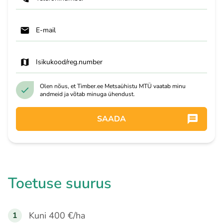
E-mail
Isikukood/reg.number
Olen nõus, et Timber.ee Metsaühistu MTÜ vaatab minu
andmeid ja võtab minuga ühendust.
SAADA
Toetuse suurus
Kuni 400 €/ha