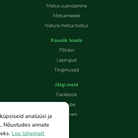
Metsa uuendamine
Metsameede
Natura metsa toetus
Kasulik teada
Põhikiri
Lepingud
Tingimused
Jälgi meid
Facebook
Youtube
Instagram
küpsiseid analüüsi ja
l. Nõustudes annate
eks.
Loe lähemalt