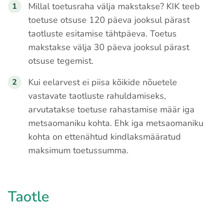
Millal toetusraha välja makstakse? KIK teeb
toetuse otsuse 120 päeva jooksul pärast
taotluste esitamise tähtpäeva. Toetus
makstakse välja 30 päeva jooksul pärast
otsuse tegemist.
Kui eelarvest ei piisa kõikide nõuetele
vastavate taotluste rahuldamiseks,
arvutatakse toetuse rahastamise määr iga
metsaomaniku kohta. Ehk iga metsaomaniku
kohta on ettenähtud kindlaksmääratud
maksimum toetussumma.
Taotle